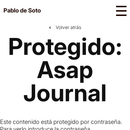
Skip
Pablo de Soto
to
Un curador y académico con una experiencia
content
iconoclasta que trasciende las fronteras
‹
Volver atrás
geográficas y disciplinarias.
Protegido:
Asap
Journal
Este contenido está protegido por contraseña.
Para verlo introduce la contraseña.