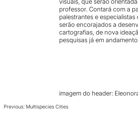
visuais, que serão orientad
professor. Contará com a pa
palestrantes e especialista
serão encorajados a desenv
cartografias, de nova ideaç
pesquisas já em andamento
imagem do header: Eleonora 
Previous:
Multispecies Cities
Navegación
de
entradas