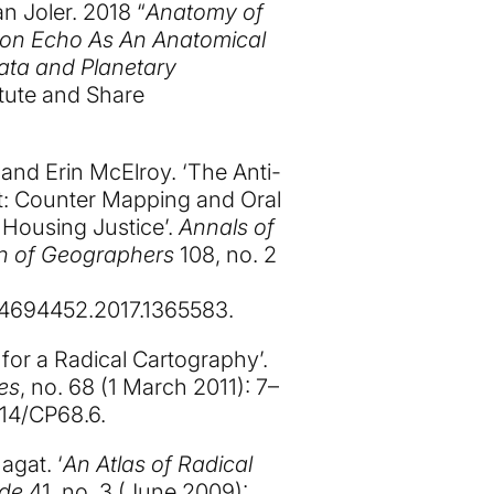
n Joler. 2018 “
Anatomy of
on Echo As An Anatomical
ta and Planetary
itute and Share
and Erin McElroy. ‘The Anti-
t: Counter Mapping and Oral
 Housing Justice’.
Annals of
on of Geographers
108, no. 2
/24694452.2017.1365583
.
 for a Radical Cartography’.
es
, no. 68 (1 March 2011): 7–
4714/CP68.6
.
agat. ‘
An Atlas of Radical
ode
41, no. 3 (June 2009):