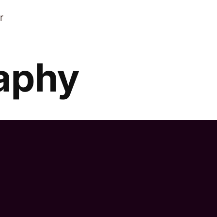
r
raphy