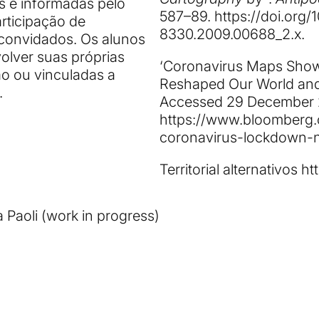
as e informadas pelo
587–89.
https://doi.org/1
rticipação de
8330.2009.00688_2.x
.
s convidados. Os alunos
olver suas próprias
‘Coronavirus Maps Sho
ão ou vinculadas a
Reshaped Our World an
.
Accessed 29 December 
https://www.bloomberg.
coronavirus-lockdown-
Territorial alternativos
htt
Paoli (work in progress)