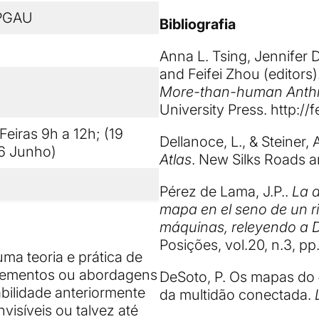
PGAU
Bibliografia
Anna L. Tsing, Jennifer
and Feifei Zhou (editors
More-than-human Anth
University Press. http://f
Feiras 9h a 12h; (19
Dellanoce, L., & Steiner, 
16 Junho)
Atlas
. New Silks Roads a
Pérez de Lama, J.P..
La 
mapa en el seno de un r
máquinas, releyendo a D
Posições, vol.20, n.3, pp
uma teoria e prática de
elementos ou abordagens
DeSoto, P. Os mapas do #
ilidade anteriormente
da multidão conectada.
visíveis ou talvez até