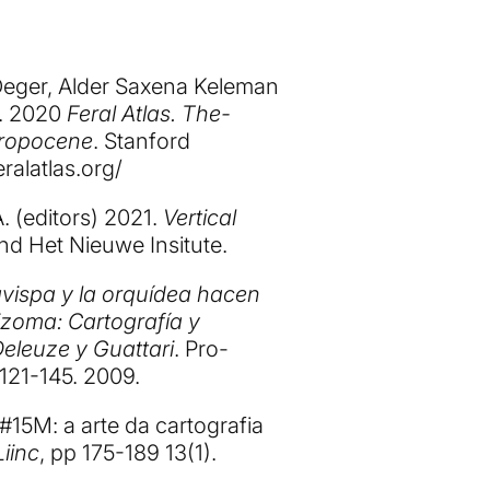
 Deger, Alder Saxena Keleman
). 2020
Feral Atlas. The-
ropocene
. Stanford
eralatlas.org/
A. (editors) 2021.
Vertical
nd Het Nieuwe Insitute.
avispa y la orquídea hacen
izoma: Cartografía y
eleuze y Guattari
. Pro-
.121-145. 2009.
15M: a arte da cartografia
Liinc
, pp 175-189 13(1).