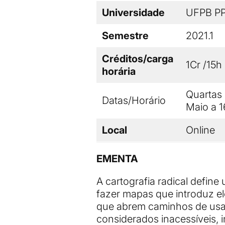
Universidade
UFPB P
Semestre
2021.1
Créditos/carga
1Cr /15h
horária
Quartas 
Datas/Horário
Maio a 
Local
Online
EMENTA
A cartografia radical define 
fazer mapas que introduz 
que abrem caminhos de usab
considerados inacessíveis, in