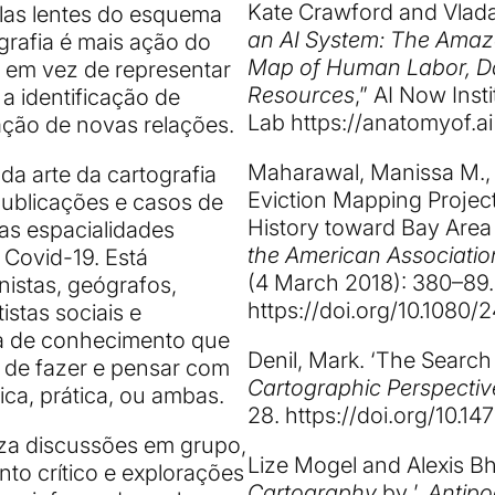
Kate Crawford and Vlada
elas lentes do esquema
an AI System: The Amaz
ografia é mais ação do
Map of Human Labor, Da
 em vez de representar
Resources
,” AI Now Inst
a identificação de
Lab
https://anatomyof.ai
ação de novas relações.
Maharawal, Manissa M., 
da arte da cartografia
Eviction Mapping Projec
 publicações e casos de
History toward Bay Area
vas espacialidades
the American Associati
Covid-19. Está
(4 March 2018): 380–89.
nistas, geógrafos,
https://doi.org/10.1080
istas sociais e
ea de conhecimento que
Denil, Mark. ‘The Search
 de fazer e pensar com
Cartographic Perspectiv
ica, prática, ou ambas.
28.
https://doi.org/10.1
iza discussões em grupo,
Lize Mogel and Alexis Bh
to crítico e explorações
Cartography
by ’.
Antip