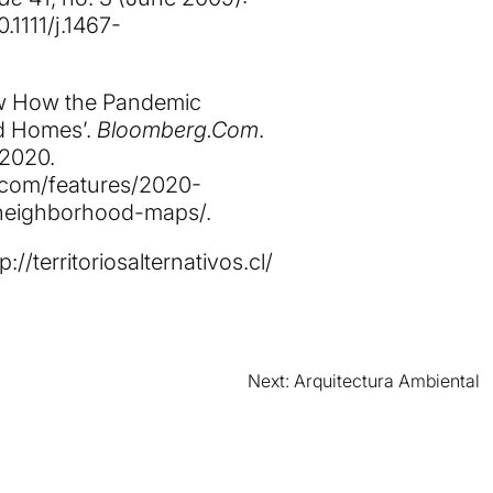
0.1111/j.1467-
w How the Pandemic
d Homes’.
Bloomberg.Com
.
2020.
com/features/2020-
neighborhood-maps/
.
p://territoriosalternativos.cl/
Next:
Arquitectura Ambiental