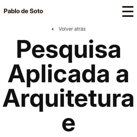
Skip
Pablo de Soto
to
Un curador y académico con una experiencia
content
iconoclasta que trasciende las fronteras
‹
Volver atrás
geográficas y disciplinarias.
Pesquisa
Aplicada a
Arquitetura
e