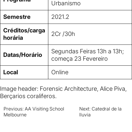
Urbanismo
Semestre
2021.2
Créditos/carga
2Cr /30h
horária
Segundas Feiras 13h a 13h;
Datas/Horário
começa 23 Fevereiro
Local
Online
Image header: Forensic Architecture, Alice Piva,
Berçarios coraliferos.
Previous:
AA Visiting School
Next:
Catedral de la
Navegación
Melbourne
lluvia
de