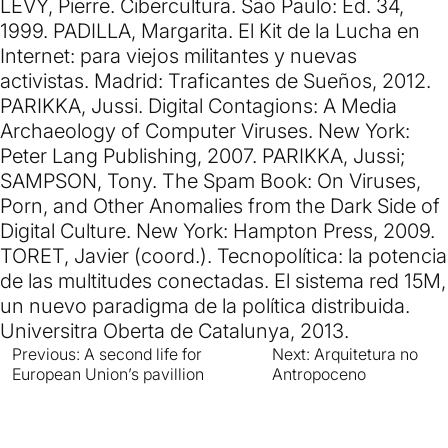
LÉVY, Pierre. Cibercultura. São Paulo: Ed. 34,
1999. PADILLA, Margarita. El Kit de la Lucha en
Internet: para viejos militantes y nuevas
activistas. Madrid: Traficantes de Sueños, 2012.
PARIKKA, Jussi. Digital Contagions: A Media
Archaeology of Computer Viruses. New York:
Peter Lang Publishing, 2007. PARIKKA, Jussi;
SAMPSON, Tony. The Spam Book: On Viruses,
Porn, and Other Anomalies from the Dark Side of
Digital Culture. New York: Hampton Press, 2009.
TORET, Javier (coord.). Tecnopolítica: la potencia
de las multitudes conectadas. El sistema red 15M,
un nuevo paradigma de la política distribuida.
Universitra Oberta de Catalunya, 2013.
Previous:
A second life for
Next:
Arquitetura no
Navegación
European Union’s pavillion
Antropoceno
de