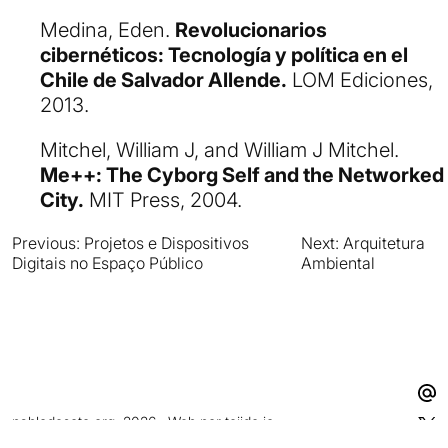
Medina, Eden.
Revolucionarios
cibernéticos: Tecnología y política en el
Chile de Salvador Allende.
LOM Ediciones,
2013.
Mitchel, William J, and William J Mitchel.
Me++: The Cyborg Self and the Networked
City.
MIT Press, 2004.
Previous:
Projetos e Dispositivos
Next:
Arquitetura
Navegación
Digitais no Espaço Público
Ambiental
de
entradas
pablodesoto.org, 2026 · Web por
tejido.io