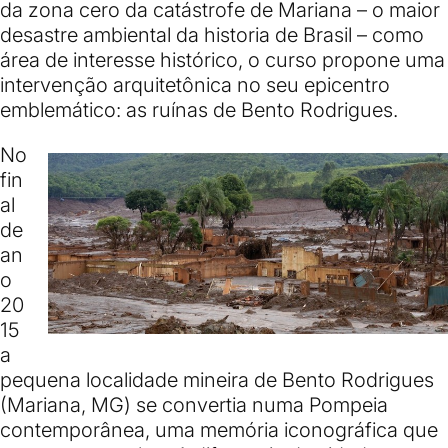
da zona cero da catástrofe de Mariana – o maior
desastre ambiental da historia de Brasil – como
área de interesse histórico, o curso propone uma
intervenção arquitetônica no seu epicentro
emblemático: as ruínas de Bento Rodrigues.
No
fin
al
de
an
o
20
15
a
pequena localidade mineira de Bento Rodrigues
(Mariana, MG) se convertia numa
Pompeia
contemporânea
, uma memória iconográfica que