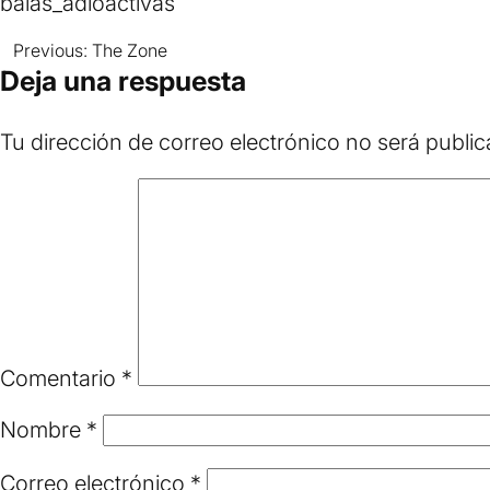
balas_adioactivas
Previous:
The Zone
Navegación
Deja una respuesta
de
Tu dirección de correo electrónico no será public
entradas
Comentario
*
Nombre
*
Correo electrónico
*